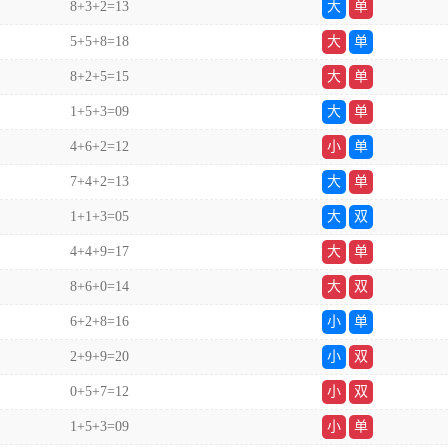
8+3+2=13
大
单
5+5+8=18
大
单
8+2+5=15
大
单
1+5+3=09
大
单
4+6+2=12
小
单
7+4+2=13
大
单
1+1+3=05
大
双
4+4+9=17
大
单
8+6+0=14
大
双
6+2+8=16
小
单
2+9+9=20
小
双
0+5+7=12
小
双
1+5+3=09
小
单