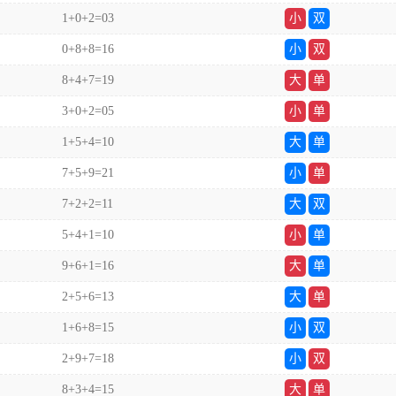
1+0+2=03
小
双
0+8+8=16
小
双
8+4+7=19
大
单
3+0+2=05
小
单
1+5+4=10
大
单
7+5+9=21
小
单
7+2+2=11
大
双
5+4+1=10
小
单
9+6+1=16
大
单
2+5+6=13
大
单
1+6+8=15
小
双
2+9+7=18
小
双
8+3+4=15
大
单