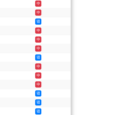
中
中
错
中
中
中
错
中
中
中
错
错
错