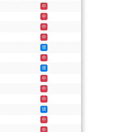
中
中
中
中
错
中
错
中
中
中
错
中
中