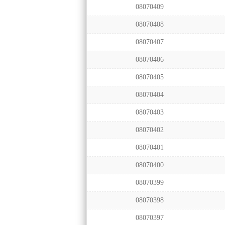
08070409
08070408
08070407
08070406
08070405
08070404
08070403
08070402
08070401
08070400
08070399
08070398
08070397