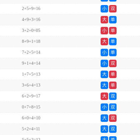
2+5+9=16
小
双
4+9+3=16
大
单
3+2+0=05
小
单
8+9+1=18
大
单
7+2+5=14
小
单
9+1+4=14
小
双
1+7+5=13
大
单
3+6+4=13
大
单
6+2+9=17
大
双
0+7+8=15
小
双
6+0+4=10
大
双
5+2+4=11
大
双
5+5+2=12
大
单