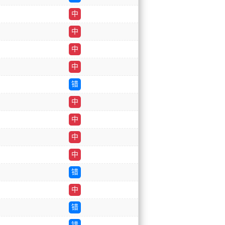
中
中
中
中
错
中
中
中
中
错
中
错
错