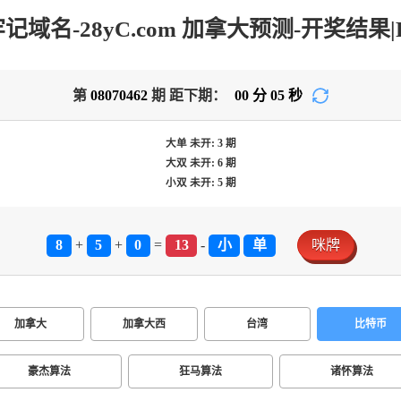
第
08070462
期 距下期：
00
分
05
秒
大单
未开:
3
期
大双
未开:
6
期
小双
未开:
5
期
8
+
5
+
0
=
13
-
小
单
咪牌
加拿大
加拿大西
台湾
比特币
豪杰算法
狂马算法
诸怀算法