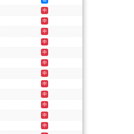
中
中
中
中
中
中
中
中
中
中
中
中