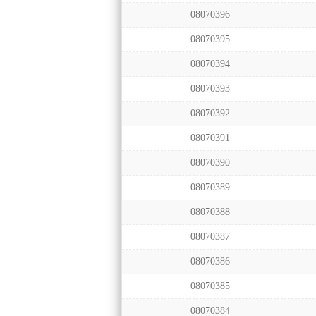
08070396
08070395
08070394
08070393
08070392
08070391
08070390
08070389
08070388
08070387
08070386
08070385
08070384