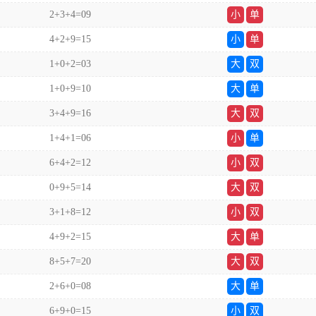
2+3+4=09
小
单
4+2+9=15
小
单
1+0+2=03
大
双
1+0+9=10
大
单
3+4+9=16
大
双
1+4+1=06
小
单
6+4+2=12
小
双
0+9+5=14
大
双
3+1+8=12
小
双
4+9+2=15
大
单
8+5+7=20
大
双
2+6+0=08
大
单
6+9+0=15
小
双