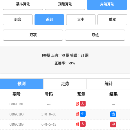
祸斗算法
顶级算法
甪端算法
组合
杀组
大小
单双
双项
双组
100期 正确：79 期 错误：21 期
正确率：79%
预测
走势
统计
期号
号码
预测
结果
大
08090191
---
殺
---
单
小
08090190
3+0+0=03
殺
错
单
大
08090189
6+8+5=19
殺
中
双