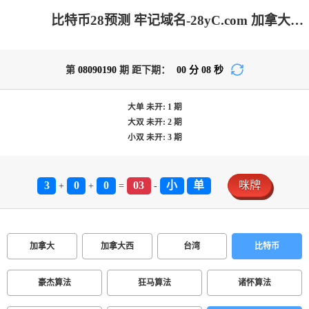
比特币28预测 牢记域名-28yC.com 加拿大预测-开奖结果|PC结果在线咪牌|加拿大28在线预测网|加拿大pc在线_专注研究在线加拿大预测！
第
08090190
期 距下期：
00
分
08
秒
大单
未开:
1
期
大双
未开:
2
期
小双
未开:
3
期
3
0
0
03
小
单
咪牌
+
+
=
-
加拿大
加拿大西
台湾
比特币
豪杰算法
狂马算法
诸怀算法