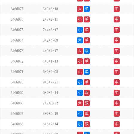
3466077
3+9+6=18
大
单
中
3466076
2+7+2=11
小
单
中
3466075
7+4+6=17
小
单
中
3466074
3+2+4=09
大
单
中
3466073
4+9+4=17
大
双
中
3466072
4+8+1=13
小
单
中
3466071
6+0+2=08
小
单
中
3466070
9+5+7=21
小
单
中
3466069
6+6+2=14
小
双
中
3466068
7+7+8=22
大
双
中
3466067
8+2+9=19
小
单
中
3466066
6+6+2=14
小
双
中