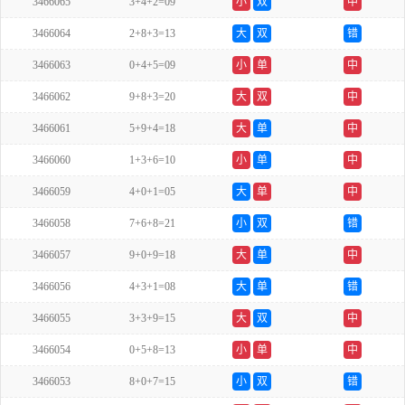
3466065
3+4+2=09
小
双
中
3466064
2+8+3=13
大
双
错
3466063
0+4+5=09
小
单
中
3466062
9+8+3=20
大
双
中
3466061
5+9+4=18
大
单
中
3466060
1+3+6=10
小
单
中
3466059
4+0+1=05
大
单
中
3466058
7+6+8=21
小
双
错
3466057
9+0+9=18
大
单
中
3466056
4+3+1=08
大
单
错
3466055
3+3+9=15
大
双
中
3466054
0+5+8=13
小
单
中
3466053
8+0+7=15
小
双
错