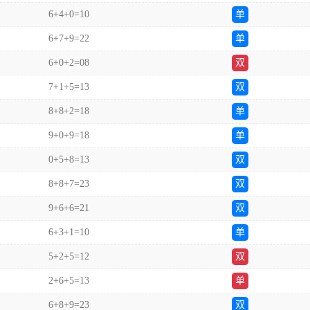
6+4+0=10
单
6+7+9=22
单
6+0+2=08
双
7+1+5=13
双
8+8+2=18
单
9+0+9=18
单
0+5+8=13
双
8+8+7=23
双
9+6+6=21
双
6+3+1=10
单
5+2+5=12
双
2+6+5=13
单
6+8+9=23
双