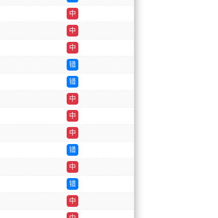
中
中
中
错
错
中
中
中
错
中
错
中
中