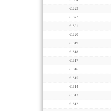
61823
61822
61821
61820
61819
61818
61817
61816
61815
61814
61813
61812