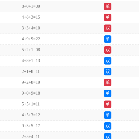
8+0+1=09
单
4+8+3=15
单
3+3+4=10
双
4+9+9=22
单
5+2+1=08
双
4+8+1=13
双
2+1+8=11
双
9+2+8=19
单
9+0+9=18
单
5+5+1=11
单
4+5+3=12
单
9+3+5=17
双
2+5+4=11
双