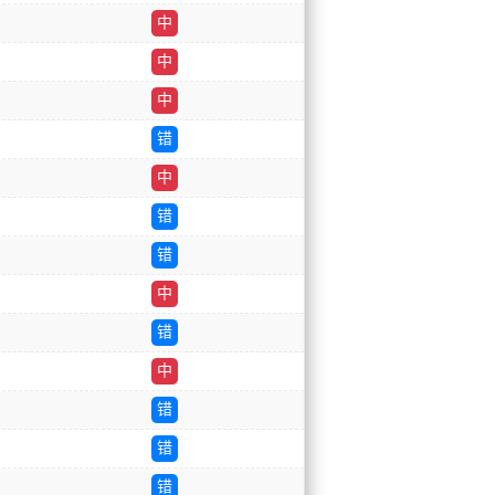
中
中
中
错
中
错
错
中
错
中
错
错
错