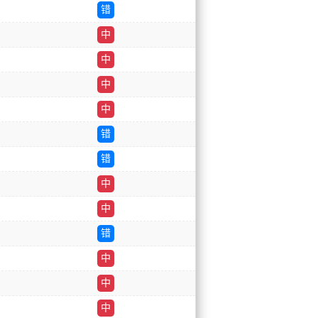
错
中
中
中
中
错
错
中
中
错
中
中
中