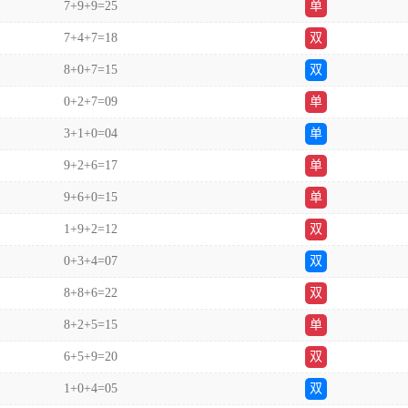
7+9+9=25
单
7+4+7=18
双
8+0+7=15
双
0+2+7=09
单
3+1+0=04
单
9+2+6=17
单
9+6+0=15
单
1+9+2=12
双
0+3+4=07
双
8+8+6=22
双
8+2+5=15
单
6+5+9=20
双
1+0+4=05
双