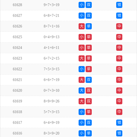
61628
9+7+3=19
小
双
错
61627
6+8+7=21
小
双
错
61626
8+7+1=16
大
单
中
61625
0+4+9=13
小
单
中
61624
4+1+6=11
小
单
中
61623
6+7+2=15
大
单
中
61622
7+5+3=15
小
单
中
61621
6+6+7=19
大
双
中
61620
0+7+3=10
大
双
中
61619
8+9+9=26
大
双
中
61618
5+7+3=15
小
单
中
61617
6+4+9=19
小
双
错
61616
8+3+9=20
小
单
错