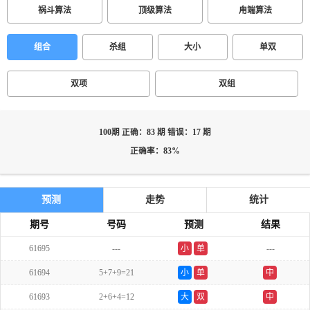
祸斗算法
顶级算法
甪端算法
组合
杀组
大小
单双
双项
双组
100期 正确：83 期 错误：17 期
正确率：83%
预测
走势
统计
期号
号码
预测
结果
61695
---
小
单
---
61694
5+7+9=21
小
单
中
61693
2+6+4=12
大
双
中