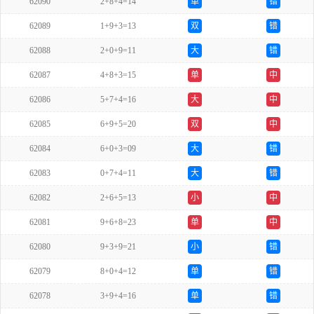
62090
2+8+4=14
单
错
62089
1+9+3=13
双
错
62088
2+0+9=11
大
错
62087
4+8+3=15
单
中
62086
5+7+4=16
大
中
62085
6+9+5=20
双
中
62084
6+0+3=09
大
错
62083
0+7+4=11
大
错
62082
2+6+5=13
小
中
62081
9+6+8=23
单
中
62080
9+3+9=21
小
错
62079
8+0+4=12
单
错
62078
3+9+4=16
单
错