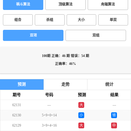
祸斗算法
顶级算法
甪端算法
组合
杀组
大小
单双
双项
双组
100期 正确：46 期 错误：54 期
正确率：46%
预测
走势
统计
期号
号码
预测
结果
62131
---
大
---
62130
5+9+0=14
小
错
62129
3+9+4=16
大
中