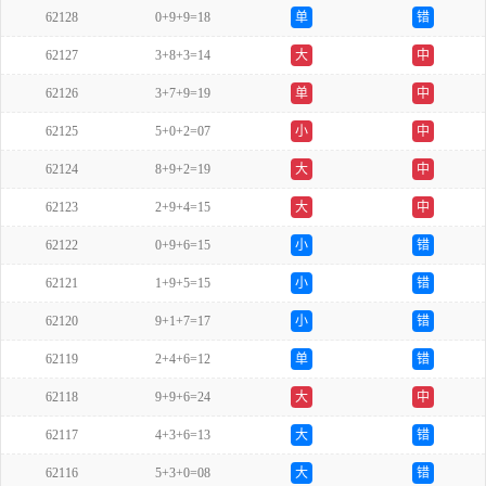
62128
0+9+9=18
单
错
62127
3+8+3=14
大
中
62126
3+7+9=19
单
中
62125
5+0+2=07
小
中
62124
8+9+2=19
大
中
62123
2+9+4=15
大
中
62122
0+9+6=15
小
错
62121
1+9+5=15
小
错
62120
9+1+7=17
小
错
62119
2+4+6=12
单
错
62118
9+9+6=24
大
中
62117
4+3+6=13
大
错
62116
5+3+0=08
大
错