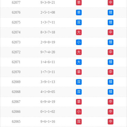
62077
9+3+9=21
单
中
62076
2+5+1=08
单
错
62075
1+3+7=11
双
错
62074
8+3+7=18
大
中
62073
2+9+8=19
小
错
62072
9+7+4=20
大
中
62071
1+4+6=11
大
错
62070
1+7+3=11
单
中
62069
3+9+1=13
双
错
62068
4+1+0=05
双
错
62067
6+9+4=19
单
中
62066
0+1+1=02
小
中
62065
9+6+1=16
双
中