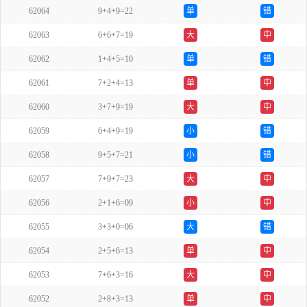
62064
9+4+9=22
单
错
62063
6+6+7=19
大
中
62062
1+4+5=10
单
错
62061
7+2+4=13
单
中
62060
3+7+9=19
大
中
62059
6+4+9=19
小
错
62058
9+5+7=21
小
错
62057
7+9+7=23
大
中
62056
2+1+6=09
小
中
62055
3+3+0=06
大
错
62054
2+5+6=13
单
中
62053
7+6+3=16
大
中
62052
2+8+3=13
单
中