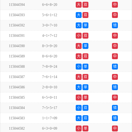
115044594
6+6+8=20
大
双
中
115044593
5+6+1=12
大
双
中
115044592
3+0+7=10
大
单
错
115044591
4+1+7=12
小
双
中
115044590
8+3+9=20
大
单
中
115044589
8+6+6=20
大
双
中
115044588
7+8+9=24
小
单
错
115044587
7+6+1=14
大
双
中
115044586
2+8+0=10
大
单
错
115044585
6+5+0=11
小
单
中
115044584
7+5+5=17
小
双
错
115044583
1+1+7=09
大
双
错
115044582
6+3+0=09
小
单
中