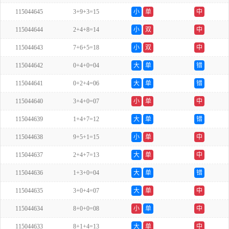
115044645
3+9+3=15
小
单
中
115044644
2+4+8=14
小
双
中
115044643
7+6+5=18
小
双
中
115044642
0+4+0=04
大
单
错
115044641
0+2+4=06
大
单
错
115044640
3+4+0=07
小
单
中
115044639
1+4+7=12
大
单
错
115044638
9+5+1=15
小
单
中
115044637
2+4+7=13
大
单
中
115044636
1+3+0=04
大
单
错
115044635
3+0+4=07
大
单
中
115044634
8+0+0=08
小
单
中
115044633
8+1+4=13
大
单
中