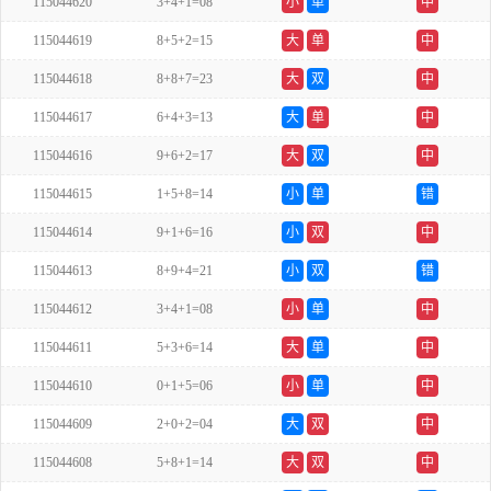
115044620
3+4+1=08
小
单
中
115044619
8+5+2=15
大
单
中
115044618
8+8+7=23
大
双
中
115044617
6+4+3=13
大
单
中
115044616
9+6+2=17
大
双
中
115044615
1+5+8=14
小
单
错
115044614
9+1+6=16
小
双
中
115044613
8+9+4=21
小
双
错
115044612
3+4+1=08
小
单
中
115044611
5+3+6=14
大
单
中
115044610
0+1+5=06
小
单
中
115044609
2+0+2=04
大
双
中
115044608
5+8+1=14
大
双
中