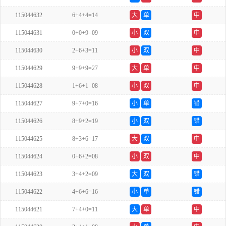
115044632
6+4+4=14
大
单
中
115044631
0+0+9=09
小
双
中
115044630
2+6+3=11
小
双
中
115044629
9+9+9=27
大
单
中
115044628
1+6+1=08
小
双
中
115044627
9+7+0=16
小
单
错
115044626
8+9+2=19
小
双
错
115044625
8+3+6=17
大
双
中
115044624
0+6+2=08
小
双
中
115044623
3+4+2=09
大
双
错
115044622
4+6+6=16
小
单
错
115044621
7+4+0=11
大
单
中