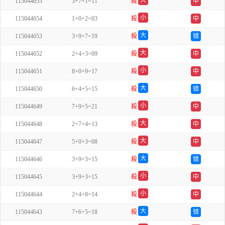
大
115044655
3+7+1=11
殺
中
双
小
115044654
1+0+2=03
殺
中
双
大
115044653
3+9+7=19
殺
错
单
大
115044652
2+4+3=09
殺
中
双
小
115044651
8+0+9=17
殺
中
单
大
115044650
6+4+5=15
殺
错
单
小
115044649
7+9+5=21
殺
中
单
大
115044648
2+7+4=13
殺
中
双
大
115044647
5+0+3=08
殺
中
双
大
115044646
3+9+3=15
殺
错
单
小
115044645
3+9+3=15
殺
中
双
小
115044644
2+4+8=14
殺
中
双
大
115044643
7+6+5=18
殺
错
双