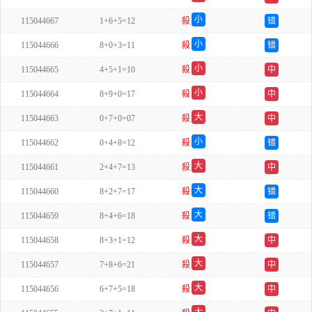
单
小
115044667
1+6+5=12
殺
错
双
小
115044666
8+0+3=11
殺
错
单
小
115044665
4+5+1=10
殺
中
单
小
115044664
8+9+0=17
殺
中
单
大
115044663
0+7+0=07
殺
中
双
小
115044662
0+4+8=12
殺
错
双
大
115044661
2+4+7=13
殺
中
双
大
115044660
8+2+7=17
殺
错
单
大
115044659
8+4+6=18
殺
错
双
大
115044658
8+3+1=12
殺
中
单
大
115044657
7+8+6=21
殺
中
双
大
115044656
6+7+5=18
殺
中
单