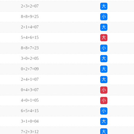
2+3+2=07
大
8+8+9=25
小
2+1+4=07
大
5+4+6=15
大
8+8+7=23
小
3+0+2=05
大
0+2+7=09
大
2+4+1=07
大
0+4+3=07
小
4+0+1=05
小
6+5+4=15
小
3+1+0=04
大
7+2+3=12
大