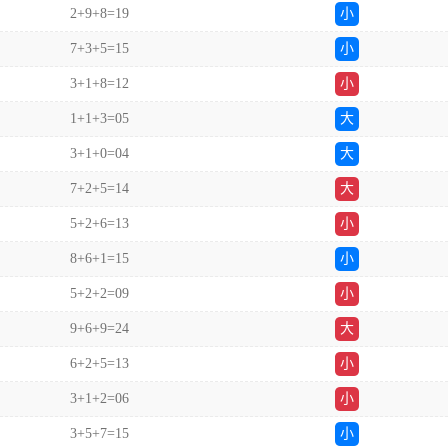
2+9+8=19
小
7+3+5=15
小
3+1+8=12
小
1+1+3=05
大
3+1+0=04
大
7+2+5=14
大
5+2+6=13
小
8+6+1=15
小
5+2+2=09
小
9+6+9=24
大
6+2+5=13
小
3+1+2=06
小
3+5+7=15
小