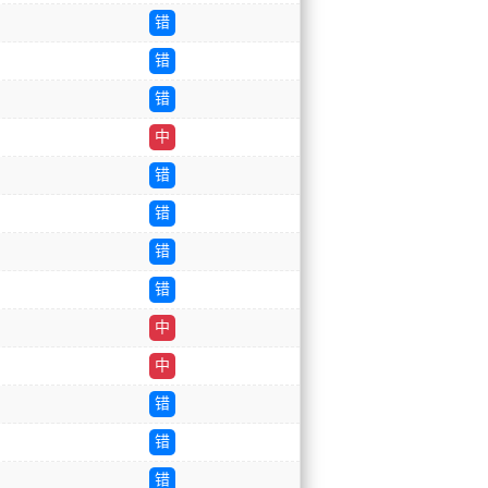
错
错
错
中
错
错
错
错
中
中
错
错
错