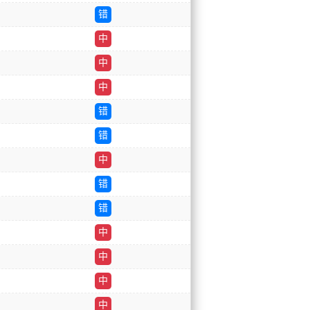
错
中
中
中
错
错
中
错
错
中
中
中
中