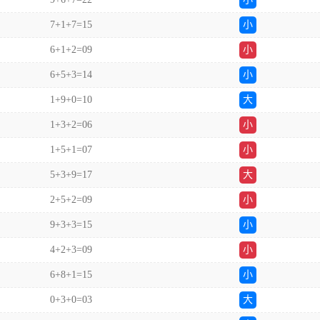
7+1+7=15
小
6+1+2=09
小
6+5+3=14
小
1+9+0=10
大
1+3+2=06
小
1+5+1=07
小
5+3+9=17
大
2+5+2=09
小
9+3+3=15
小
4+2+3=09
小
6+8+1=15
小
0+3+0=03
大