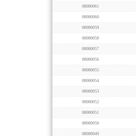
08080061
08080060
08080059
08080058
08080057
08080056
08080055
08080054
08080053
08080052
08080051
08080050
08080049