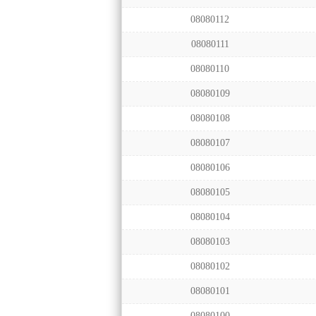
08080112
08080111
08080110
08080109
08080108
08080107
08080106
08080105
08080104
08080103
08080102
08080101
08080100