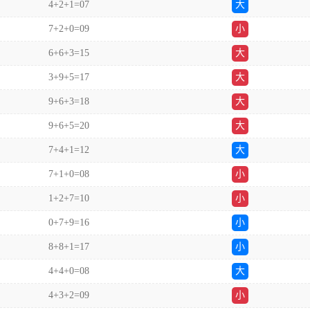
4+2+1=07
大
7+2+0=09
小
6+6+3=15
大
3+9+5=17
大
9+6+3=18
大
9+6+5=20
大
7+4+1=12
大
7+1+0=08
小
1+2+7=10
小
0+7+9=16
小
8+8+1=17
小
4+4+0=08
大
4+3+2=09
小