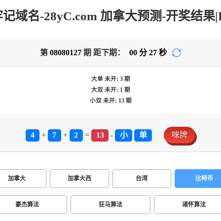
第
08080127
期 距下期：
00
分
27
秒
大单
未开:
3
期
大双
未开:
1
期
小双
未开:
13
期
4
+
7
+
2
=
13
-
小
单
咪牌
加拿大
加拿大西
台湾
比特币
豪杰算法
狂马算法
诸怀算法