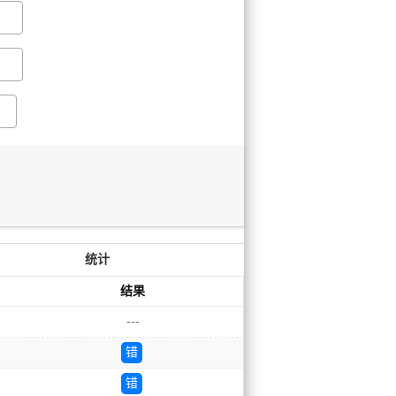
统计
结果
---
错
错