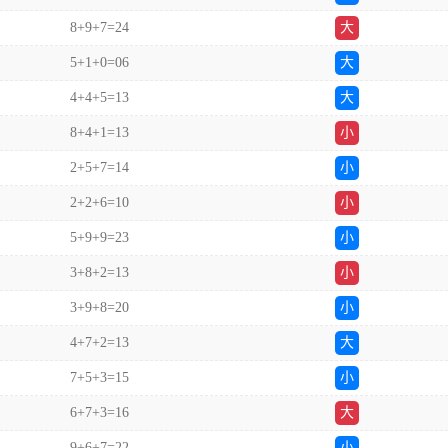
8+9+7=24
大
5+1+0=06
大
4+4+5=13
大
8+4+1=13
小
2+5+7=14
小
2+2+6=10
小
5+9+9=23
小
3+8+2=13
小
3+9+8=20
小
4+7+2=13
大
7+5+3=15
小
6+7+3=16
大
9+6+7=22
小