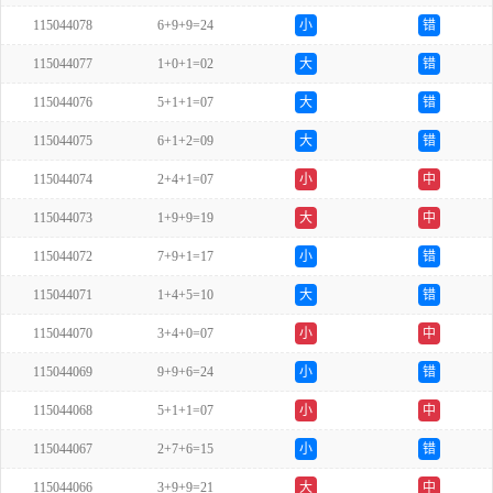
115044078
6+9+9=24
小
错
115044077
1+0+1=02
大
错
115044076
5+1+1=07
大
错
115044075
6+1+2=09
大
错
115044074
2+4+1=07
小
中
115044073
1+9+9=19
大
中
115044072
7+9+1=17
小
错
115044071
1+4+5=10
大
错
115044070
3+4+0=07
小
中
115044069
9+9+6=24
小
错
115044068
5+1+1=07
小
中
115044067
2+7+6=15
小
错
115044066
3+9+9=21
大
中