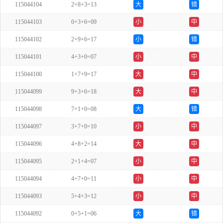
115044104
2+8+3=13
大
错
115044103
0+3+6=09
小
中
115044102
2+9+6=17
小
错
115044101
4+3+0=07
小
中
115044100
1+7+9=17
大
中
115044099
9+3+6=18
大
中
115044098
7+1+0=08
大
错
115044097
3+7+0=10
小
中
115044096
4+8+2=14
大
中
115044095
2+1+4=07
小
中
115044094
4+7+0=11
小
中
115044093
5+4+3=12
小
中
115044092
0+5+1=06
大
错