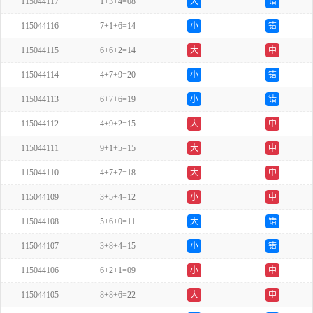
115044117
1+3+4=08
大
错
115044116
7+1+6=14
小
错
115044115
6+6+2=14
大
中
115044114
4+7+9=20
小
错
115044113
6+7+6=19
小
错
115044112
4+9+2=15
大
中
115044111
9+1+5=15
大
中
115044110
4+7+7=18
大
中
115044109
3+5+4=12
小
中
115044108
5+6+0=11
大
错
115044107
3+8+4=15
小
错
115044106
6+2+1=09
小
中
115044105
8+8+6=22
大
中