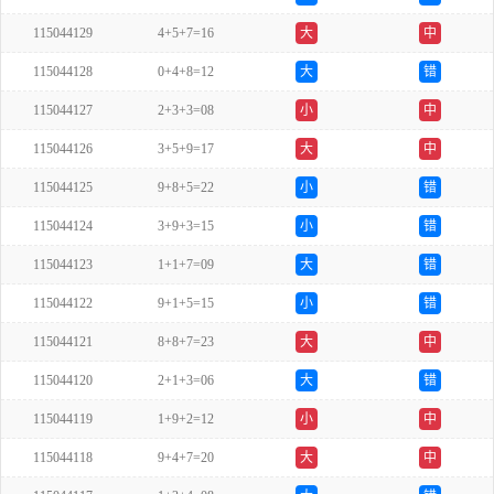
115044129
4+5+7=16
大
中
115044128
0+4+8=12
大
错
115044127
2+3+3=08
小
中
115044126
3+5+9=17
大
中
115044125
9+8+5=22
小
错
115044124
3+9+3=15
小
错
115044123
1+1+7=09
大
错
115044122
9+1+5=15
小
错
115044121
8+8+7=23
大
中
115044120
2+1+3=06
大
错
115044119
1+9+2=12
小
中
115044118
9+4+7=20
大
中