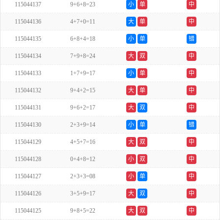
115044137
9+6+8=23
小
单
中
115044136
4+7+0=11
大
单
中
115044135
6+8+4=18
小
单
错
115044134
7+9+8=24
大
双
中
115044133
1+7+9=17
小
单
中
115044132
9+4+2=15
大
单
中
115044131
9+6+2=17
大
双
中
115044130
2+3+9=14
小
单
错
115044129
4+5+7=16
大
双
中
115044128
0+4+8=12
小
双
中
115044127
2+3+3=08
小
单
中
115044126
3+5+9=17
大
双
中
115044125
9+8+5=22
大
双
中