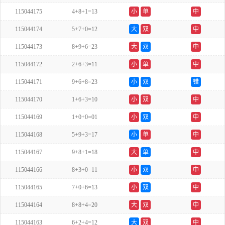
115044175
4+8+1=13
小
单
中
115044174
5+7+0=12
大
双
中
115044173
8+9+6=23
大
双
中
115044172
2+6+3=11
小
单
中
115044171
9+6+8=23
小
双
错
115044170
1+6+3=10
小
双
中
115044169
1+0+0=01
小
双
中
115044168
5+9+3=17
小
单
中
115044167
9+8+1=18
大
单
中
115044166
8+3+0=11
小
双
中
115044165
7+0+6=13
小
双
中
115044164
8+8+4=20
大
双
中
115044163
6+2+4=12
大
双
中