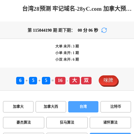
台湾28预测 牢记域名-28yC.com 加拿大预测-开奖结果|PC结果在线咪牌|加拿大28在线预测网|加拿大pc在线_专注研究在线加拿大预测！
第
115044190
期 距下期：
00
分
06
秒
大单
未开:
3
期
小单
未开:
1
期
小双
未开:
6
期
6
5
5
16
大
双
咪牌
+
+
=
-
加拿大
加拿大西
台湾
比特币
豪杰算法
狂马算法
诸怀算法